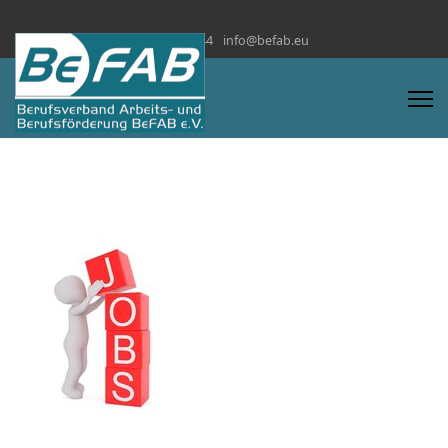
+228 872 4444
info@befab.eu