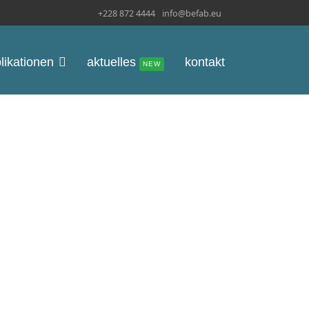
+228 872 4444
info@befab.eu
likationen
aktuelles
kontakt
NEW