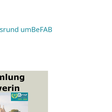
s
rund um
BeFAB